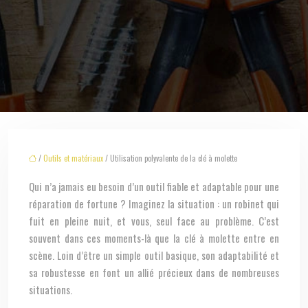
/
Outils et matériaux
/ Utilisation polyvalente de la clé à molette
Qui n’a jamais eu besoin d’un outil fiable et adaptable pour une
réparation de fortune ? Imaginez la situation : un robinet qui
fuit en pleine nuit, et vous, seul face au problème. C’est
souvent dans ces moments-là que la clé à molette entre en
scène. Loin d’être un simple outil basique, son adaptabilité et
sa robustesse en font un allié précieux dans de nombreuses
situations.