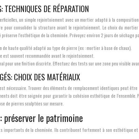
S: TECHNIQUES DE RÉPARATION
erficielles, un simple rejointoiement avec un mortier adapté à la composition 
e pour consolider la structure avant le rejointoiement. Le choix du mortier 
né préserve l’esthétique de la cheminée. Prévoyez environ 2 jours de séchage p
n de haute qualité adapté au type de pierre (ex : mortier à base de chaux).
sive est souvent recommandée avant le rejointoiement.
nal pour une finition discrète. Effectuez des tests sur une zone peu visible a
ÉS: CHOIX DES MATÉRIAUX
est nécessaire. Trouver des éléments de remplacement identiques peut être diff
ments doit être soignée pour garantir la cohésion esthétique de l’ensemble. P
ose de pierres sculptées sur mesure.
: préserver le patrimoine
ts importants de la cheminée. Ils contribuent fortement à son esthétique et 