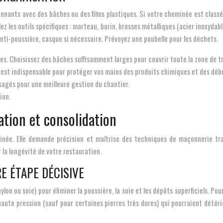
ironnants avec des bâches ou des films plastiques. Si votre cheminée est clas
les outils spécifiques : marteau, burin, brosses métalliques (acier inoxydable
anti-poussière, casque si nécessaire. Prévoyez une poubelle pour les déchets.
s. Choisissez des bâches suffisamment larges pour couvrir toute la zone de tr
s est indispensable pour protéger vos mains des produits chimiques et des débr
agés pour une meilleure gestion du chantier.
ion.
ation et consolidation
inée. Elle demande précision et maîtrise des techniques de maçonnerie trad
 la longévité de votre restauration.
E ÉTAPE DÉCISIVE
n ou soie) pour éliminer la poussière, la suie et les dépôts superficiels. Pour
ets haute pression (sauf pour certaines pierres très dures) qui pourraient dété