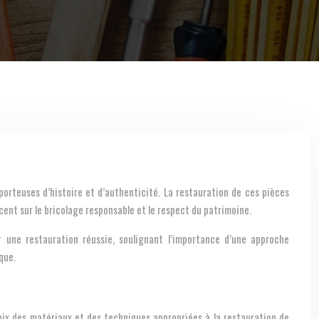
nt sur le bricolage responsable et le respect du patrimoine.
 une restauration réussie, soulignant l’importance d’une approche
que.
oix des matériaux et des techniques appropriées à la restauration de