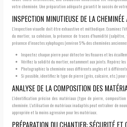
votre cheminée. Une préparation adéquate garantit le succès de votre
INSPECTION MINUTIEUSE DE LA CHEMINÉE
L’inspection visuelle doit être exhaustive et méthodique. Examinez l’éta
du mortier, sa cohésion, la présence de traces d’humidité (salpêtre,
présence d’insectes xylophages (environ 5% des cheminées anciennes
Inspectez chaque pierre pour détecter les fissures et les écaille
Vérifiez la solidité du mortier, notamment aux joints. Repérez l
Photographiez la cheminée sous différents angles et à différentes
Si possible, identifiez le type de pierre (grès, calcaire, etc.) po
ANALYSE DE LA COMPOSITION DES MATÉRIA
L’identification précise des matériaux (type de pierre, composition
cheminée. L’utilisation de matériaux inadaptés peut entraîner de no
appropriée et la moins agressive pour les matériaux.
PRÉPARATION DU CHANTIER: SÉCURITÉ ET