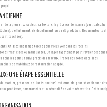
 projet.
 ANCIENNE
t de la pierre : sa couleur, sa texture, la présence de fissures (verticales, h
 tâches), d’effritement, de décollement ou de dégradation. Documentez tout 
 sont touchées).
ments. Utilisez une lampe torche pour mieux voir dans les recoins.
es zones fragilisées ou manquantes. Un léger tapotement peut révéler des zones
 échelles pour un suivi précis des travaux. Prenez des notes détaillées.
ur un choix de matériaux de restauration adapté.
UX: UNE ÉTAPE ESSENTIELLE
 du mortier, présence de liants anciens) est cruciale pour sélectionner des
uveaux problèmes, compromettant la pérennité de votre rénovation. Cette anal
 ORGANISATION