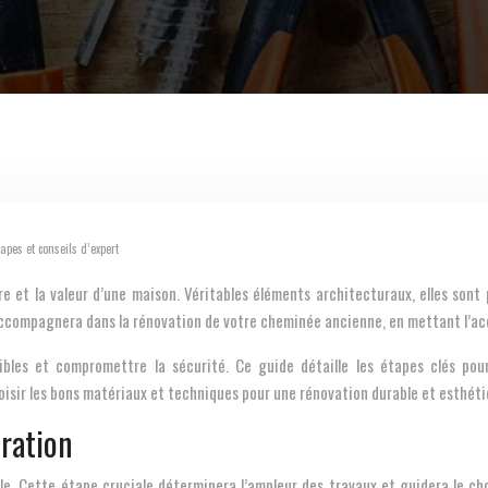
pes et conseils d’expert
accompagnera dans la rénovation de votre cheminée ancienne, en mettant l’acce
bles et compromettre la sécurité. Ce guide détaille les étapes clés pour
hoisir les bons matériaux et techniques pour une rénovation durable et esthéti
uration
le. Cette étape cruciale déterminera l’ampleur des travaux et guidera le ch