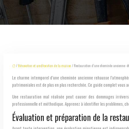
/
Rénovation et amélioration de la maison
/ Restauration d’une cheminée ancienne: éta
Le charme intemporel d’une cheminée ancienne rehausse l’atmosphère et la valeur d’une maison. Véritables éléments architecturaux, elles sont porteuses d’histoire et d’authenticité. La restauration de ces pièces
patrimoniales est de plus en plus recherchée. Ce guide complet vous 
Une restauration mal réalisée peut causer des dommages irréversi
professionnelle et méthodique. Apprenez à identifier les problèmes, c
Évaluation et préparation de la resta
Avant toute intervention, une évaluation minutieuse est indispensab