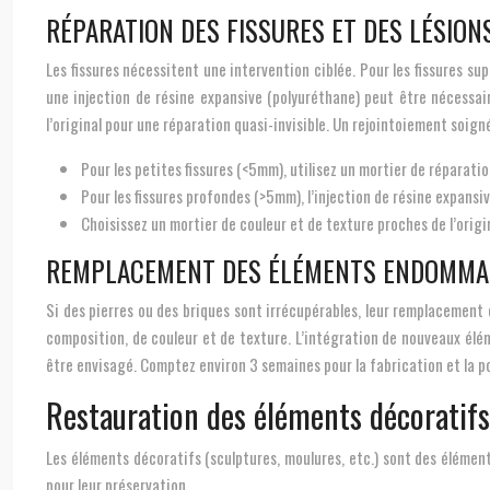
RÉPARATION DES FISSURES ET DES LÉSION
Les fissures nécessitent une intervention ciblée. Pour les fissures sup
une injection de résine expansive (polyuréthane) peut être nécessair
l’original pour une réparation quasi-invisible. Un rejointoiement soig
Pour les petites fissures (<5mm), utilisez un mortier de réparatio
Pour les fissures profondes (>5mm), l’injection de résine expan
Choisissez un mortier de couleur et de texture proches de l’origi
REMPLACEMENT DES ÉLÉMENTS ENDOMMAG
Si des pierres ou des briques sont irrécupérables, leur remplacement 
composition, de couleur et de texture. L’intégration de nouveaux élé
être envisagé. Comptez environ 3 semaines pour la fabrication et la p
Restauration des éléments décoratifs
Les éléments décoratifs (sculptures, moulures, etc.) sont des élémen
pour leur préservation.