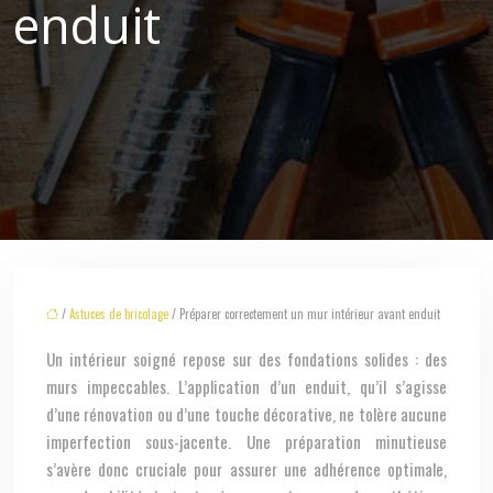
enduit
/
Astuces de bricolage
/ Préparer correctement un mur intérieur avant enduit
Un intérieur soigné repose sur des fondations solides : des
murs impeccables. L’application d’un enduit, qu’il s’agisse
d’une rénovation ou d’une touche décorative, ne tolère aucune
imperfection sous-jacente. Une préparation minutieuse
s’avère donc cruciale pour assurer une adhérence optimale,