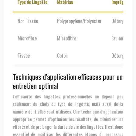
Type de Lingette
Matériau
Imprégnation
Non Tissée
Polypropylène/Polyester
Détergent ne
Microfibre
Microfibre
Eau ou Produi
Tissée
Coton
Détergent ne
Techniques d’application efficaces pour un
entretien optimal
L’efficacité des lingettes professionnelles ne dépend pas
seulement du choix du type de lingette, mais aussi de la
manière dont elles sont utilisées. Une technique d’application
appropriée permet d’optimiser les résultats, de minimiser les
efforts et de prolonger la durée de vie des lingettes. Il est donc
essentiel de maîtriser les différentes étapes du processus