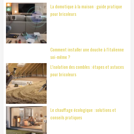
La domotique à la maison : guide pratique
pour bricoleurs
Comment installer une douche à l’italienne
soi-même ?
L’isolation des combles : étapes et astuces
pour bricoleurs
Le chauffage écologique : solutions et
conseils pratiques